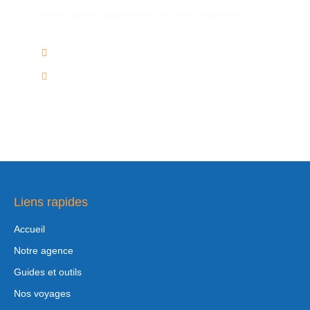
Nous restons disponibles pour vous répondre.
02/736.60.50
info@voyagesplus.be
Liens rapides
Accueil
Notre agence
Guides et outils
Nos voyages