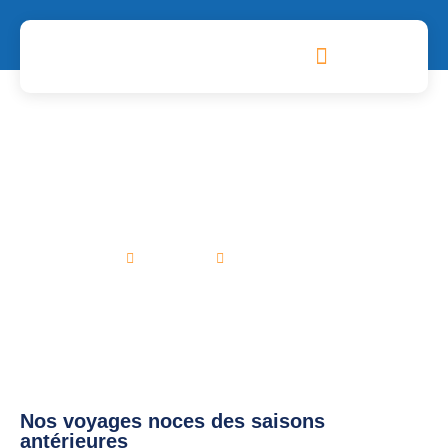
PARTENAIRES, GUIDES ET OUTILS
Archives Voyage de noces
Home
Voyages
Voyages de noces
Nos voyages noces des saisons
antérieures