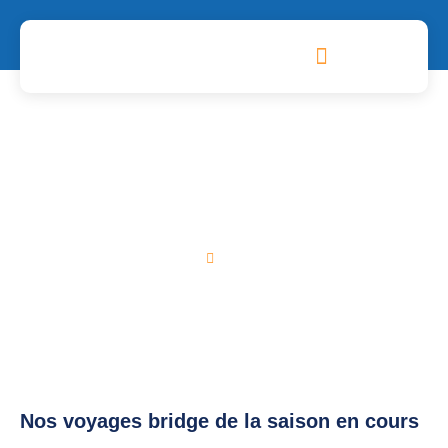
PARTENAIRES, GUIDES ET OUTILS
Voyages Bridge
Home
Voyages
Nos voyages bridge de la saison en cours