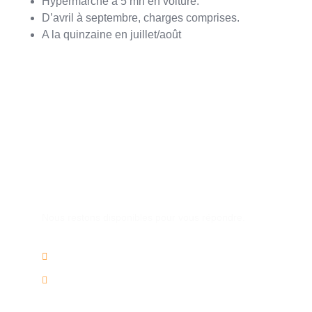
Hypermarché à 5 mn en voiture.
D’avril à septembre, charges comprises.
A la quinzaine en juillet/août
Une autre question ?
Nous restons disponibles pour vous répondre.
02/736.60.50
info@voyagesplus.be