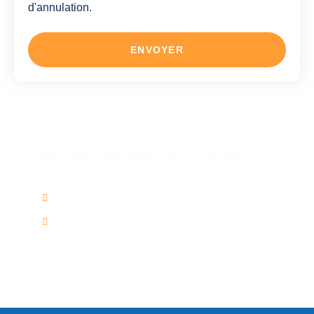
d'annulation.
ENVOYER
Une autre question ?
Nous restons disponibles pour vous répondre.
02/736.60.50
info@voyagesplus.be