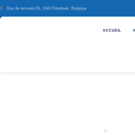
Rue de tervaete 65, 1040 Etterbeek, Belgique
ACCUEIL
Nouvel an Bridg
Tivoli Lisb