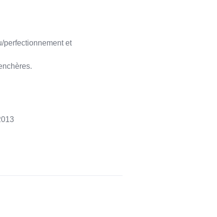
u/perfectionnement et
’enchères.
2013