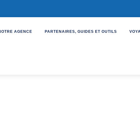
NOTRE AGENCE
PARTENAIRES, GUIDES ET OUTILS
VOY
e à Lisbonne
oa