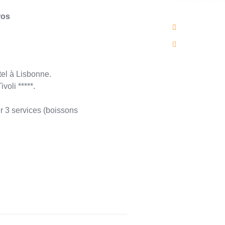
ros
02/736.60.
info@voya
tel à Lisbonne.
oli *****.
er 3 services (boissons