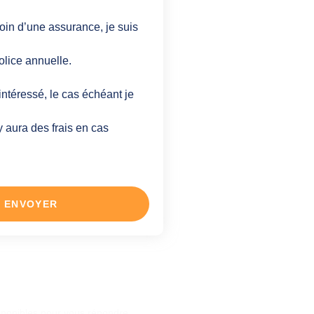
oin d’une assurance, je suis
olice annuelle.
intéressé, le cas échéant je
y aura des frais en cas
ENVOYER
question ?
sponibles pour vous répondre.