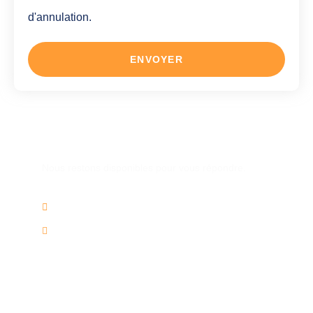
d'annulation.
ENVOYER
Une autre question ?
Nous restons disponibles pour vous répondre.
02/736.60.50
info@voyagesplus.be