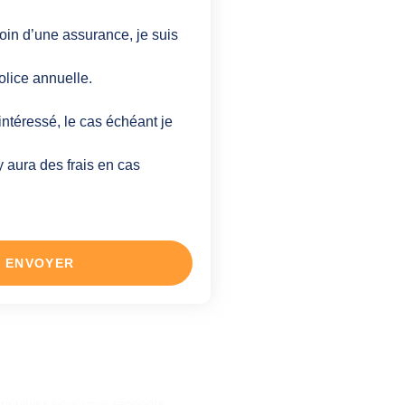
oin d’une assurance, je suis
olice annuelle.
intéressé, le cas échéant je
y aura des frais en cas
ENVOYER
question ?
sponibles pour vous répondre.