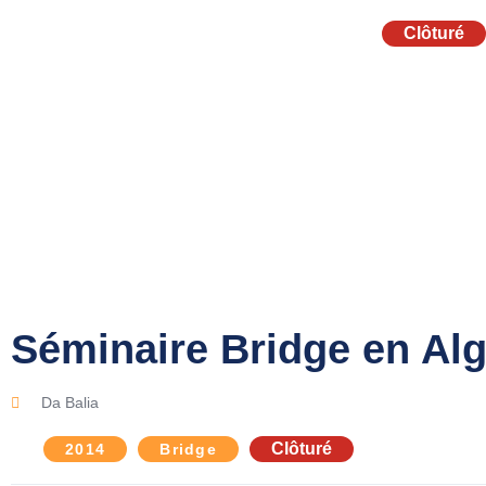
Clôturé
Séminaire Bridge en Al
Da Balia
Clôturé
2014
Bridge