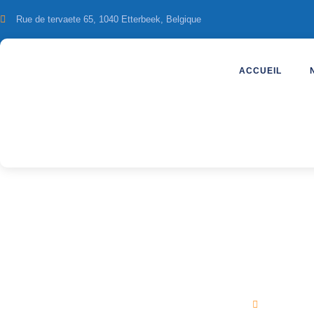
Rue de tervaete 65, 1040 Etterbeek, Belgique
ACCUEIL
Séminaire Bridge
Da Balia