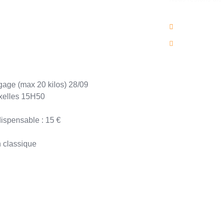
02/736.60.
info@voya
gage (max 20 kilos) 28/09
xelles 15H50
dispensable : 15 €
 classique