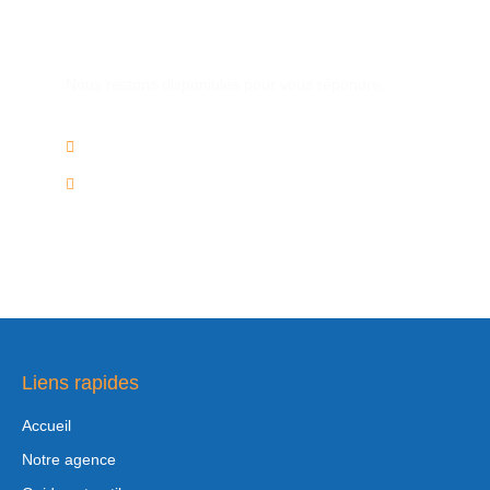
Une autre question ?
Nous restons disponibles pour vous répondre.
02/736.60.50
info@voyagesplus.be
Liens rapides
Accueil
Notre agence