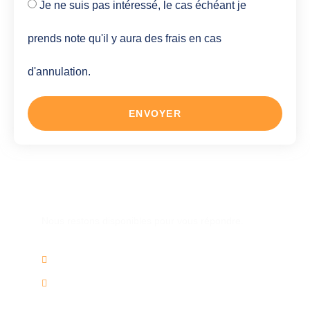
Je ne suis pas intéressé, le cas échéant je
prends note qu'il y aura des frais en cas
d'annulation.
ENVOYER
Une autre question ?
Nous restons disponibles pour vous répondre.
02/736.60.50
info@voyagesplus.be