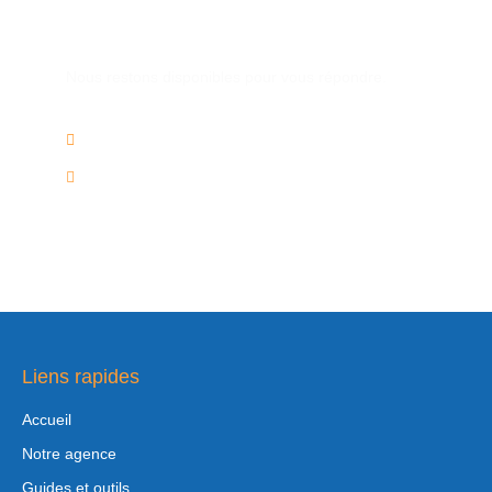
Une autre question ?
Nous restons disponibles pour vous répondre.
02/736.60.50
info@voyagesplus.be
Liens rapides
Accueil
Notre agence
Guides et outils