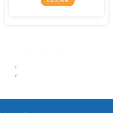
DÉCOUVRIR
Une autre question ?
Nous restons disponibles pour vous répondre.
02/2736.60.50
info@voyagesplus.be