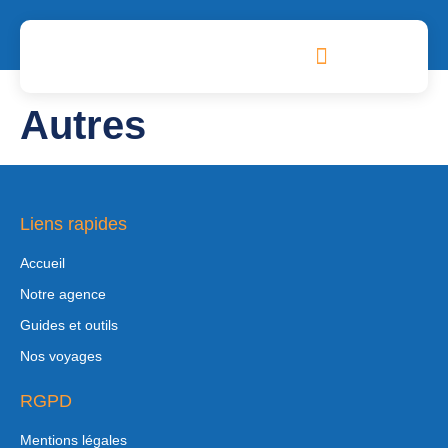
PARTENAIRES, GUIDES ET OUTILS
Autres
Liens rapides
Accueil
Notre agence
Guides et outils
Nos voyages
RGPD
Mentions légales