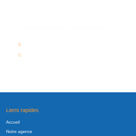
Une autre question ?
Nous restons disponibles pour vous répondre.
02/736.60.50
info@voyagesplus.be
Liens rapides
Accueil
Notre agence