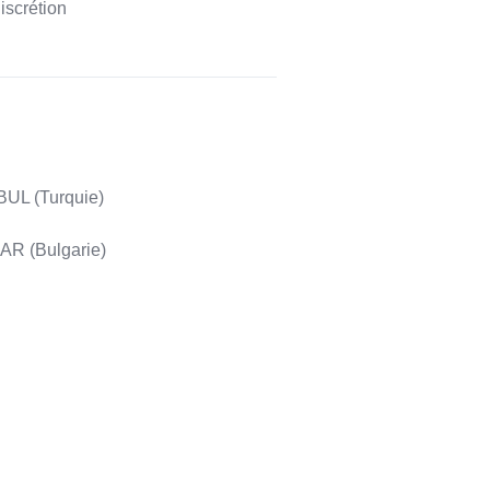
discrétion
UL (Turquie)
R (Bulgarie)