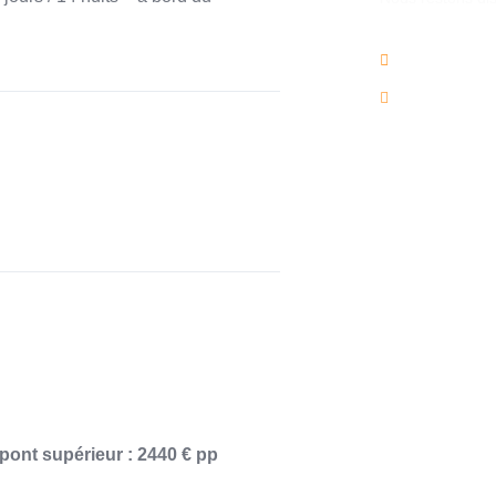
02/736.60.
info@voya
pont supérieur : 2440 € pp