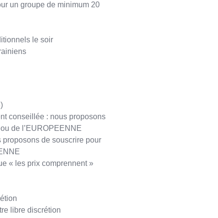
(pour un groupe de minimum 20
itionnels le soir
krainiens
)
nt conseillée : nous proposons
E ou de l’EUROPEENNE
s proposons de souscrire pour
EENNE
ue « les prix comprennent »
rétion
re libre discrétion