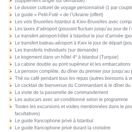
(supplément single sur demande) :
Le dossier culturel de voyage personnalisé (1 par couple
Le guide « Petit-Futé » de l’Ukraine (offert)
Les vols Bruxelles-Istanbul & Kiev-Bruxelles avec comp
Les taxes d’aéroport (pouvant fluctuer jusqu’au jour de l’
Le transfert aéroport-hôtel à Istanbul le jour d’arrivée 
Le transfert bateau-aéroport à Kiev le jour de départ (p
Les transferts individuels (sur demande)
Le kogement dans un hôtel 4* à Istanbul (Turquie)
La cabine double au pont supérieur et les embarcations 
La pension complète, du dîner du premier jour jusqu’au p
Thé ou café pendant tous les repas (autres boissons à vo
Le cocktail de bienvenue du Commandant & le dîner 
La visite de la passerelle de commandement
Les autocars avec air-conditionné selon le programme
Toutes les excursions et visites mentionnées dans le p
facultatives)
Le guide francophone privé à Istanbul
Le guide francophone privé durant la croisière