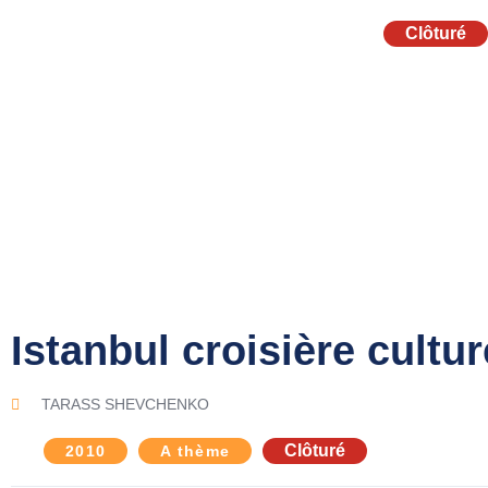
Clôturé
Istanbul croisière cultur
TARASS SHEVCHENKO
Clôturé
2010
A thème