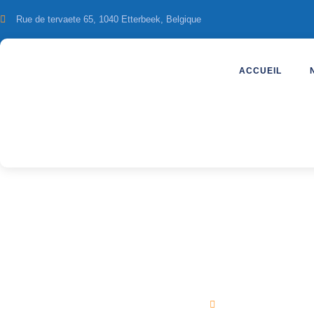
Rue de tervaete 65, 1040 Etterbeek, Belgique
ACCUEIL
Istanbul croisièr
TARASS SHEV