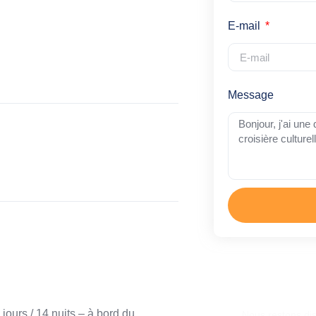
E-mail
Message
Une autre 
jours / 14 nuits – à bord du
Nous restons di