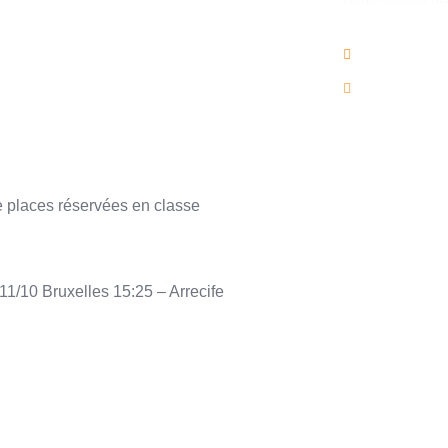
02/736.60.
info@voya
e places réservées en classe
11/10 Bruxelles 15:25 – Arrecife