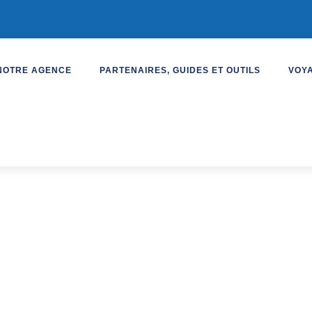
NOTRE AGENCE
PARTENAIRES, GUIDES ET OUTILS
VOY
à Lanzarote
o & Spa ****