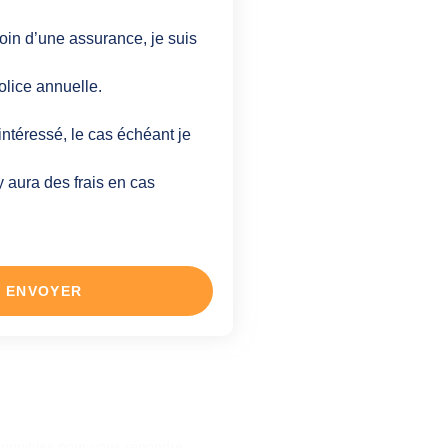
oin d’une assurance, je suis
olice annuelle.
intéressé, le cas échéant je
y aura des frais en cas
ENVOYER
question ?
sponibles pour vous répondre.