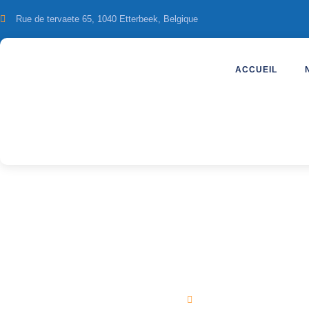
Rue de tervaete 65, 1040 Etterbeek, Belgique
ACCUEIL
Stage de bridge 
Costa Calero Thalass