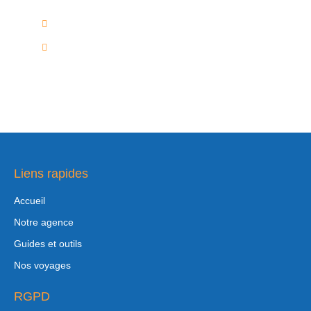
02/736.60.50
info@voyagesplus.be
Liens rapides
Accueil
Notre agence
Guides et outils
Nos voyages
RGPD