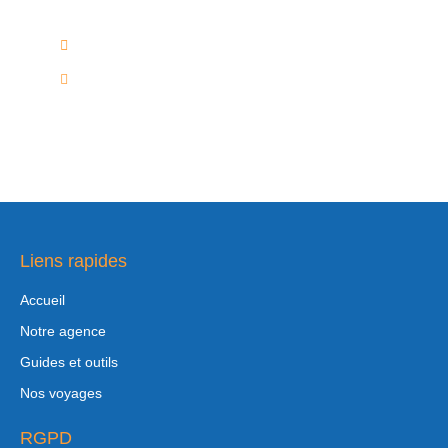
02/736.60.50
info@voyagesplus.be
Liens rapides
Accueil
Notre agence
Guides et outils
Nos voyages
RGPD