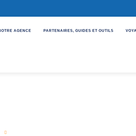
NOTRE AGENCE
PARTENAIRES, GUIDES ET OUTILS
VOY
 de 2024
ge
Formateurs Bridge