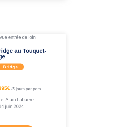
ridge au Touquet-
ge
Bridge
395€
/5 jours par pers.
 et Alain Labaere
4 juin 2024