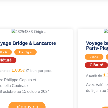
yage Bridge à Lanzarote
Voyage b
Paris-Pla
2024
Bridge
2024
lôturé
Clôturé
1.835€
artir de
/7 jours par pers.
1.
À partir de
ec
Philippe Caputo
et
Avec
Valérie
tonella Couteaux
du 9 juin au
1
8 octobre au
15 octobre 2024
DÉCOUVRIR