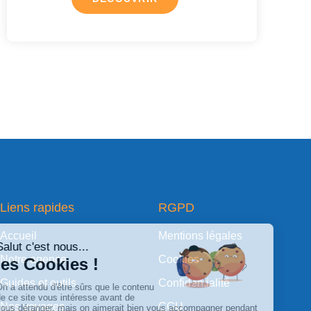
Liens rapides
RGPD
Accueil
Mentions légales
Notre agence
Cookies
Guides et outils
Confidentialité
Nos voyages
CGU