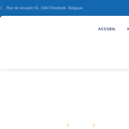
Rue de tervaete 65, 1040 Etterbeek, Belgique
ACCUEIL
Les voyages
Home
Voyages
Voyages Brid