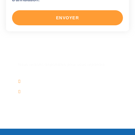
ENVOYER
Une autre question ?
Nous restons disponibles pour vous répondre.
02/736.60.50
info@voyagesplus.be